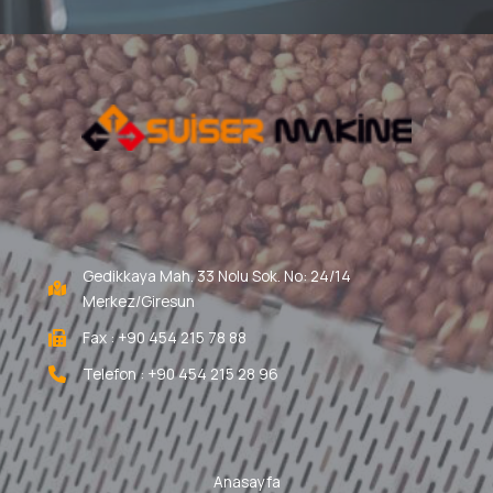
Gedikkaya Mah. 33 Nolu Sok. No: 24/14
Merkez/Giresun
Fax : +90 454 215 78 88
Telefon : +90 454 215 28 96
Anasayfa