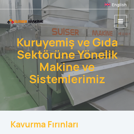
İçeriğe
English
atla
Main
Menu
Kuruyemiş ve Gıda
Sektörüne Yönelik
Makine ve
Sistemlerimiz
Kavurma Fırınları