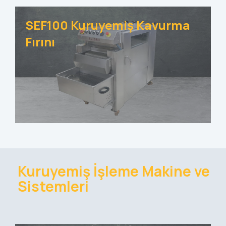
SEF100 Kuruyemiş Kavurma
Fırını
Kuruyemiş İşleme Makine ve
Sistemleri